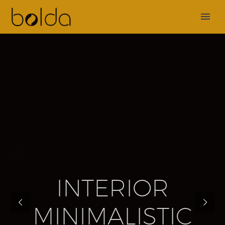
A
R
C
H
I
T
E
C
T
U
R
E
I
N
T
E
R
I
O
R
M
I
N
I
M
A
L
I
S
T
I
C