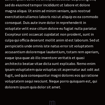
sed do eiusmod tempor incididunt ut labore et dolore
magna aliqua. Ut enim ad minim veniam, quis nostrud
exercitation ullamco laboris nisi ut aliquip ex ea commodo
consequat. Duis aute irure dolor in reprehenderit in
voluptate velit esse cillum dolore eu fugiat nulla pariatur.
Excepteur sint occaecat cupidatat non proident, sunt in
culpa qui officia deserunt mollit anim id est laborum. Sed ut
perspiciatis unde omnis iste natus error sit voluptatem
accusantium doloremque laudantium, totam rem aperiam,
eaque ipsa quae ab illo inventore veritatis et quasi
architecto beatae vitae dicta sunt explicabo. Nemo enim
ipsam voluptatem quia voluptas sit aspernatur aut odit aut
fugit, sed quia consequuntur magni dolores eos qui ratione
voluptatem sequi nesciunt. Neque porro quisquam est, qui
dolorem ipsum quia dolor sit amet.

