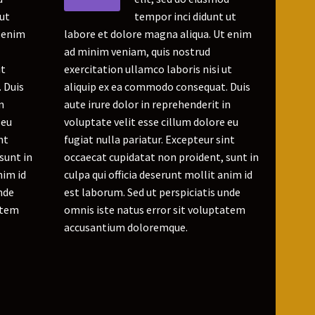
 ut
tempor inci didunt ut
t enim
labore et dolore magna aliqua. Ut enim
ad minim veniam, quis nostrud
ut
exercitation ullamco laboris nisi ut
 Duis
aliquip ex ea commodo consequat. Duis
n
aute irure dolor in reprehenderit in
 eu
voluptate velit esse cillum dolore eu
nt
fugiat nulla pariatur. Excepteur sint
sunt in
occaecat cupidatat non proident, sunt in
nim id
culpa qui officia deserunt mollit anim id
nde
est laborum. Sed ut perspiciatis unde
atem
omnis iste natus error sit voluptatem
accusantium doloremque.