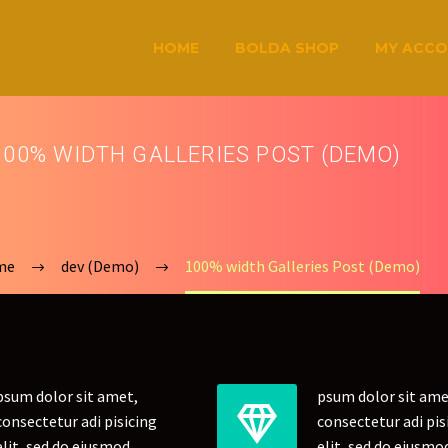
HOME
BOLDA SHOP
MY ACC
100% WIDTH GALLERIES POST (DEMO)
me
dev (Demo)
100% width Galleries Post (Demo)
psum dolor sit amet,
psum dolor sit ame


consectetur adi pisicing
consectetur adi pis
elit, sed do eiusmod
elit, sed do eiusmo