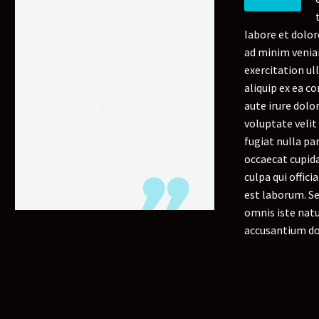
…Lorem ipsum dolor
sit amet, consectetur
labore et dolo
adi pisicing elit, sed
ad minim venia
exercitation ul
do eiusmod tempor
aliquip ex ea 
incididunt ut labore
aute irure dolo
voluptate velit
et dolore magna
fugiat nulla pa
aliqua.
occaecat cupida
culpa qui offici
est laborum. Se
omnis iste natu
accusantium d