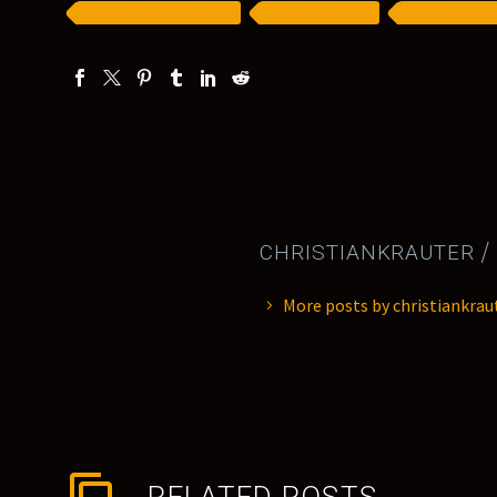
Development (Demo)
Media (Demo)
Webdesign (
CHRISTIANKRAUTER
/
More posts by christiankrau
RELATED POSTS