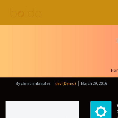
Ho
By christiankrauter
dev (Demo)
March 29, 2016

