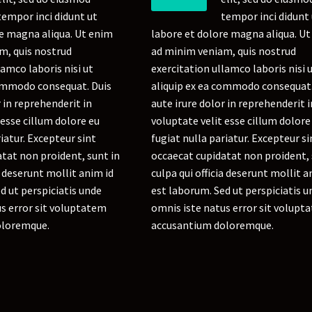
tempor inci didunt ut
tempor inci didunt
re magna aliqua. Ut enim
labore et dolore magna aliqua. U
m, quis nostrud
ad minim veniam, quis nostrud
lamco laboris nisi ut
exercitation ullamco laboris nisi 
commodo consequat. Duis
aliquip ex ea commodo consequat.
r in reprehenderit in
aute irure dolor in reprehenderit i
 esse cillum dolore eu
voluptate velit esse cillum dolore
riatur. Excepteur sint
fugiat nulla pariatur. Excepteur si
tat non proident, sunt in
occaecat cupidatat non proident, 
a deserunt mollit anim id
culpa qui officia deserunt mollit a
d ut perspiciatis unde
est laborum. Sed ut perspiciatis u
s error sit voluptatem
omnis iste natus error sit volupt
oloremque.
accusantium doloremque.